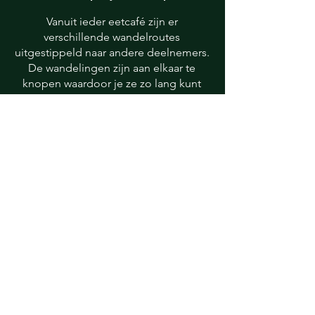
Vanuit ieder eetcafé zijn er
verschillende wandelroutes
uitgestippeld naar andere deelnemers.
De wandelingen zijn aan elkaar te
knopen waardoor je ze zo lang kunt
maken als je zelf wilt.
DEEL JOUW
#KROEGJESROUTES MOMENT!
Deel foto's van de kroegjesroutes met
de hashtag #kroegjesroutes op de
story of feed van jouw Instagram. Wij
proberen zoveel mogelijk van jullie
foto's te delen op ons eigen kanaal.