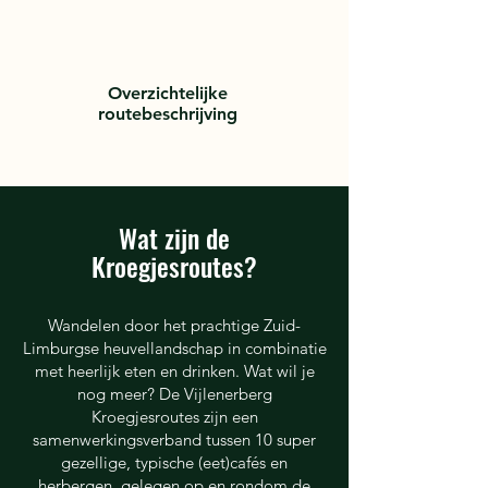
Overzichtelijke
routebeschrijving
Wat zijn de
Kroegjesroutes?
Wandelen door het prachtige Zuid-
Limburgse heuvellandschap in combinatie
met heerlijk eten en drinken. Wat wil je
nog meer? De Vijlenerberg
Kroegjesroutes zijn een
samenwerkingsverband tussen 10 super
gezellige, typische (eet)cafés en
herbergen, gelegen op en rondom de