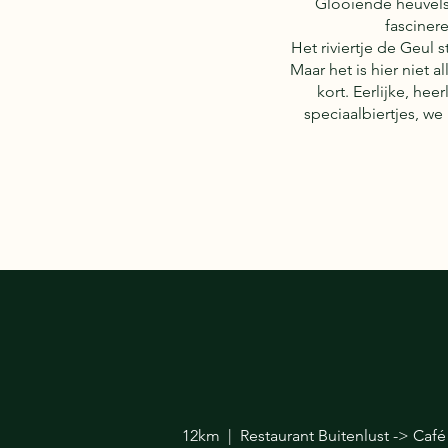
Glooiende heuvels 
fasciner
Het riviertje de Geul 
Maar het is hier niet
kort. Eerlijke, he
speciaalbiertjes, we
12km | Restaurant Buitenlust -> Café ‘