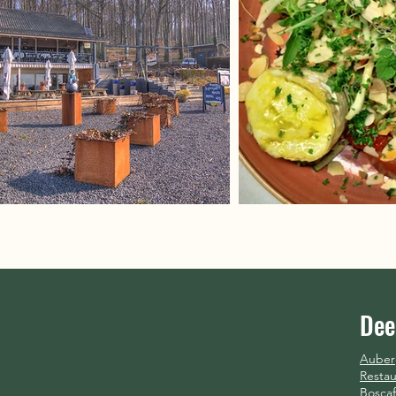
Dee
Auber
Restau
Boscaf