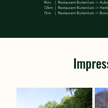
9km | Restaurant Buitenlust -> Aube
12km | Restaurant Buitenlust -> Her
7km | Restaurant Buitenlust -> Bosca
Impres