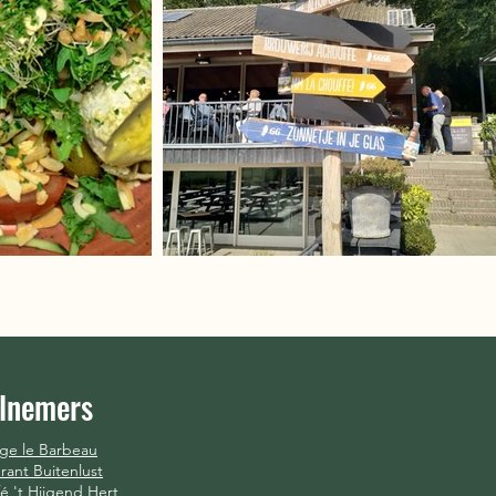
lnemers
ge le Barbeau
rant Buitenlust
é 't Hijgend Hert